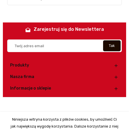
Zarejestruj się do Newslettera
drafts
Produkty

Nasza firma

Informacje o sklepie

© 2026 - Oprogramowanie e-commerce od PrestaShop™
Niniejsza witryna korzysta z plików cookies, by umożliwić Ci
jak największą wygodę korzystania. Dalsze korzystanie z niej