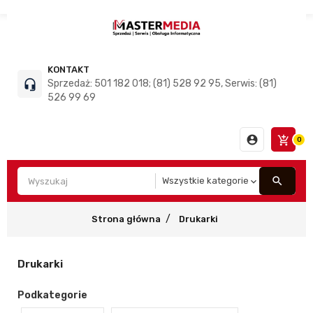
KONTAKT
headset_mic
Sprzedaż: 501 182 018; (81) 528 92 95, Serwis: (81)
526 99 69
account_circle
add_shopping_cart
0
search
Strona główna
Drukarki
Drukarki
Podkategorie