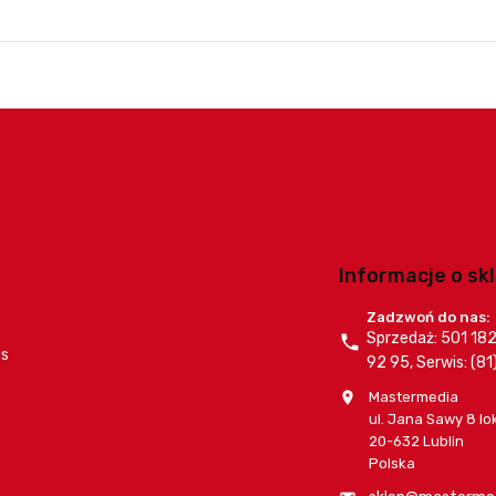
Informacje o sk
Zadzwoń do nas:
Sprzedaż: 501 182

es
92 95, Serwis: (8
Mastermedia

ul. Jana Sawy 8 lo
20-632 Lublin
Polska