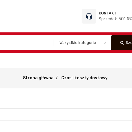
KONTAKT
headset_mic
Sprzedaż: 501 182
search
Szu
Strona główna
Czas i koszty dostawy