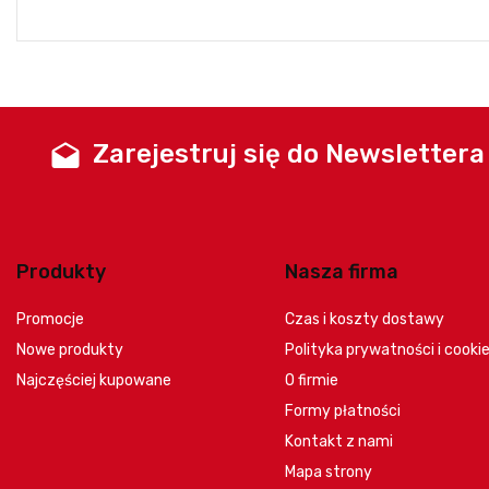
Zarejestruj się do Newslettera
drafts
Produkty
Nasza firma
Promocje
Czas i koszty dostawy
Nowe produkty
Polityka prywatności i cooki
Najczęściej kupowane
O firmie
Formy płatności
Kontakt z nami
Mapa strony