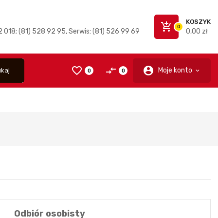
KOSZYK
add_shopping_cart
0
 018; (81) 528 92 95, Serwis: (81) 526 99 69
0,00 zł
favorite_border
compare_arrows
account_circle
Moje konto
kaj
0
0
Odbiór osobisty