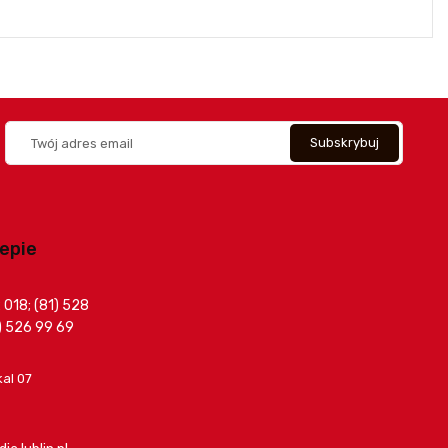
lepie
 018; (81) 528
1) 526 99 69
kal 07