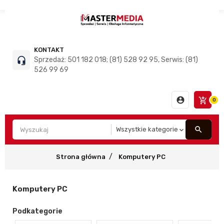
KONTAKT
headset_mic
Sprzedaż: 501 182 018; (81) 528 92 95, Serwis: (81)
526 99 69
account_circle
add_shopping_cart
0
search
Strona główna
Komputery PC
Komputery PC
Podkategorie