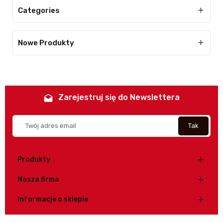
Categories

Nowe Produkty

Zarejestruj się do Newslettera
drafts
Produkty

Nasza firma

Informacje o sklepie
