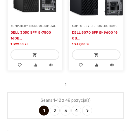
KOMPUTERY-BIUROWEDOMOWE
KOMPUTERY-BIUROWEDOMOWE
DELL 3050 SFF i5-7500
DELL 5070 SFF i5-9600 16
16GB...
GB...
1 399,00 zł
1 949,00 zł
shopping_cart
shopping_cart
favorite_border
equalizer
visibility
favorite_border
equalizer
visibility
add_shopping_cart
add_shopping_cart
Dodaj do koszyka
Dodaj do koszyka
1
Seans 1-12 z 48 pozycja(s)

1
2
3
4