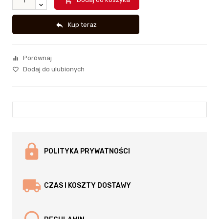


Kup teraz
Porównaj
equalizer
Dodaj do ulubionych
favorite_border
POLITYKA PRYWATNOŚCI
CZAS I KOSZTY DOSTAWY