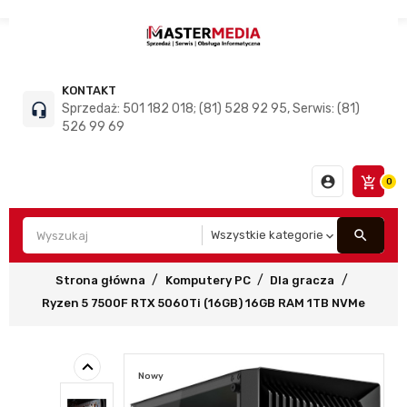
KONTAKT
headset_mic
Sprzedaż: 501 182 018; (81) 528 92 95, Serwis: (81)
526 99 69
account_circle
add_shopping_cart
0
search
Strona główna
Komputery PC
Dla gracza
Ryzen 5 7500F RTX 5060Ti (16GB) 16GB RAM 1TB NVMe
keyboard_arrow_left
Nowy