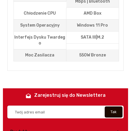
Mbps | Bluetooth
Chłodzenie CPU
AMD Box
System Operacyjny
Windows 11 Pro
Interfejs Dysku Twardeg
SATA III|M.2
O
Moc Zasilacza
550W Bronze
Zarejestruj się do Newslettera
drafts