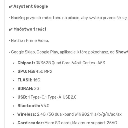
✔️ Asystent Google
• Naciśnij przycisk mikrofonu na pilocie, aby szybko przenieść się
✔️ Mnóstwo treści
• Netflix i Prime Video,
• Google Sklep, Google Play, aplikacje, które pokochasz, od
Show
Chipset:
RK3528 Quad Core 64bit Cortex-A53
GPU:
Mali 450 MP2
FLASH:
16G
SDRAM:
2G
USB:
1 Type-C,1 Type-A USB2.0
Bluetooth:
V5.0
Wireless:
2.4G /5G dual-band Wifi 802.11 a/b/g/n/ac/ax
Card reader:
Micro SD cards,Maximum support 256G