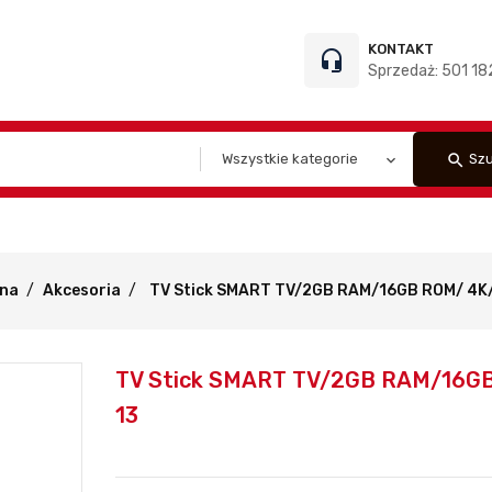
KONTAKT
headset_mic
Sprzedaż: 501 182
search
Szu
wna
Akcesoria
TV Stick SMART TV/2GB RAM/16GB ROM/ 4K/
TV Stick SMART TV/2GB RAM/16GB
13