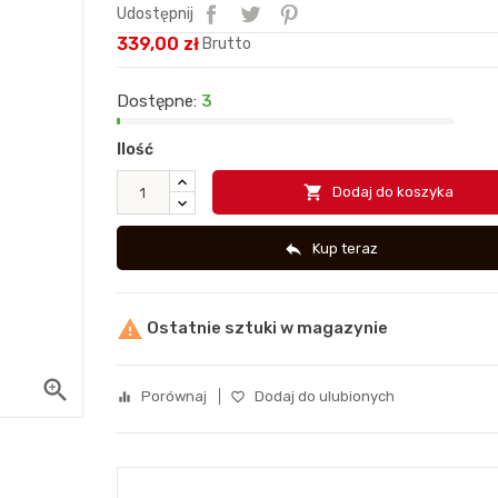
Udostępnij
339,00 zł
Brutto
Dostępne:
3
Ilość

Dodaj do koszyka

Kup teraz

Ostatnie sztuki w magazynie
zoom_in
Porównaj
Dodaj do ulubionych
equalizer
favorite_border