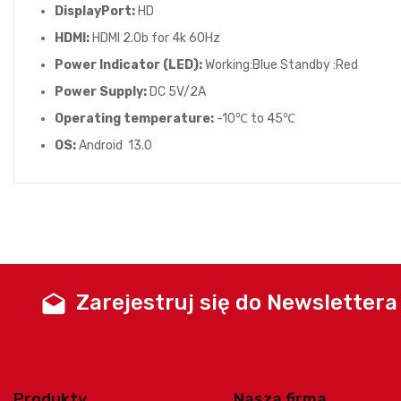
DisplayPort:
HD
HDMI:
HDMI 2.0b for 4k 60Hz
Power Indicator (LED):
Working:Blue Standby :Red
Power Supply:
DC 5V/2A
Operating temperature:
-10℃ to 45℃
OS:
Android 13.0
Zarejestruj się do Newslettera
drafts
Produkty
Nasza firma