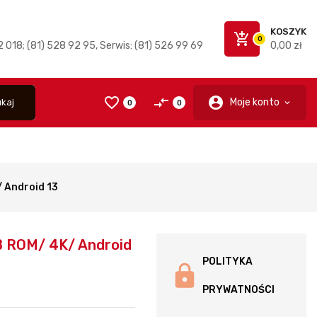
KOSZYK
add_shopping_cart
0
 018; (81) 528 92 95, Serwis: (81) 526 99 69
0,00 zł
favorite_border
compare_arrows
account_circle
Moje konto
kaj
0
0
 Android 13
 ROM/ 4K/ Android
POLITYKA
PRYWATNOŚCI