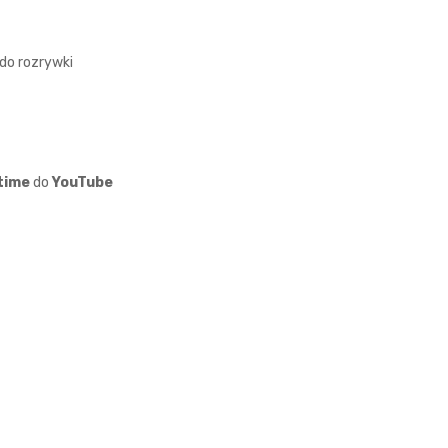
 do rozrywki
time
do
YouTube